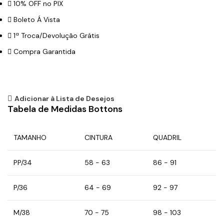
10% OFF no PIX
Boleto Á Vista
1ª Troca/Devolução Grátis
Compra Garantida
Adicionar à Lista de Desejos
Tabela de Medidas Bottons
TAMANHO
CINTURA
QUADRIL
PP/34
58 - 63
86 - 91
P/36
64 - 69
92 - 97
M/38
70 - 75
98 - 103