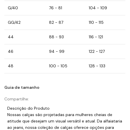
G/40
76 - 81
104 - 109
GG/42
82 - 87
110 - 115
44
88 - 93
116 - 121
46
94 - 99
122 - 127
48
100 - 105
128 - 133
Guia de tamanho
Compartilhe:
Descrição do Produto
Nossas calças são projetadas para mulheres cheias de
atitude que desejam um visual versátil e atual. Da alfaiataria
ao jeans, nossa coleção de calças oferece opções para