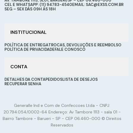
AV. TAMBORE 1113, SL01, BARUERI/SP – CEP 06.460-000
CEL E WHATSAPP: (11) 94783-4540
EMAIL: SAC@EXSS.COM.BR
SEG – SEX DÁS 09H ÁS 18H
INSTITUCIONAL
POLÍTICA DE ENTREGA
TROCAS, DEVOLUÇÕES E REEMBOLSO
POLÍTICA DE PRIVACIDADE
FALE CONOSCO
CONTA
DETALHES DA CONTA
PEDIDOS
LISTA DE DESEJOS
RECUPERAR SENHA
Generalle Ind e Com de Confeccoes Ltda - CNPJ:
20.794.054/0002-64 Endereço: Av Tambore 1113 - sala 01 -
Bairro Tambore - Barueri - SP - CEP 06.460-000 © Direitos
Reservados
Calça