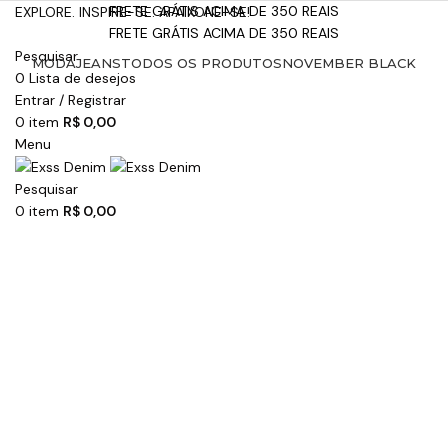
FRETE GRÁTIS ACIMA DE 350 REAIS
EXPLORE. INSPIRE-SE. APAIXONE-SE!
FRETE GRÁTIS ACIMA DE 350 REAIS
Pesquisar
MODA
JEANS
TODOS OS PRODUTOS
NOVEMBER BLACK
0
Lista de desejos
Entrar / Registrar
0
item
R$
0,00
Menu
Pesquisar
0
item
R$
0,00
Ver video
Clique para ampliar