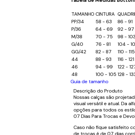
Tabela de Medidas Botton
TAMANHO
CINTURA
QUADRI
PP/34
58 - 63
86 - 91
P/36
64 - 69
92 - 97
M/38
70 - 75
98 - 10
G/40
76 - 81
104 - 1
GG/42
82 - 87
110 - 115
44
88 - 93
116 - 121
46
94 - 99
122 - 12
48
100 - 105
128 - 13
Guia de tamanho
Descrição do Produto
Nossas calças são projetad
visual versátil e atual. Da a
opções para todos os estilos
07 Dias Para Trocas e Devo
Caso não fique satisfeito 
de trocas é de 07 dias corr