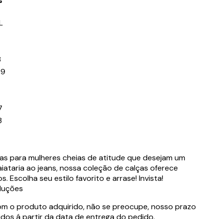
s
L
3
09
7
3
as para mulheres cheias de atitude que desejam um
lfaiataria ao jeans, nossa coleção de calças oferece
. Escolha seu estilo favorito e arrase! Invista!
luções
com o produto adquirido, não se preocupe, nosso prazo
idos á partir da data de entrega do pedido.