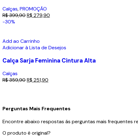
Calças
,
PROMOÇÃO
R$
399,90
R$
279,90
-30%
Add ao Carrinho
Adicionar à Lista de Desejos
Calça Sarja Feminina Cintura Alta
Calças
R$
359,90
R$
251,90
Perguntas Mais Frequentes
Encontre abaixo respostas ás perguntas mais frequentes rea
O produto é original?