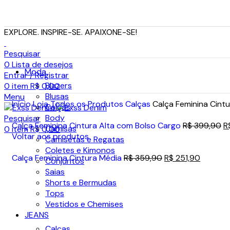
EXPLORE. INSPIRE-SE. APAIXONE-SE!
Pesquisar
0
Lista de desejos
Moda
Entrar / Registrar
Blazers
0
item
R$
0,00
Blusas
Menu
Início
Loja
Todos os Produtos
Calças
Calça Feminina Cintu
Calças
Body
Pesquisar
Calça Feminina Cintura Alta com Bolso Cargo
R$
399,90
R
Camisas
0
item
R$
0,00
Voltar aos produtos
Camisetas e Regatas
Coletes e Kimonos
Calça Feminina Cintura Média
R$
359,90
R$
251,90
Conjuntos
Saias
-30%
Shorts e Bermudas
Tops
Vestidos e Chemises
JEANS
Calças