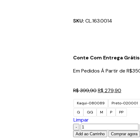
SKU:
CL.163.0014
Conte Com Entrega Grátis
Em Pedidos Á Partir de R$35
R$
399,90
R$
279,90
Kaqui-080089
Preto-020001
G
GG
M
P
PP
Limpar
Add ao Carrinho
Comprar agora