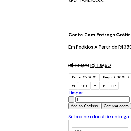
SKU:
TP.162.0002
Conte Com Entrega Grátis
Em Pedidos Á Partir de R$35
R$
199,90
R$
139,90
Preto-020001
Kaqui-080089
G
GG
M
P
PP
Limpar
Add ao Carrinho
Comprar agora
Selecione o local de entrega