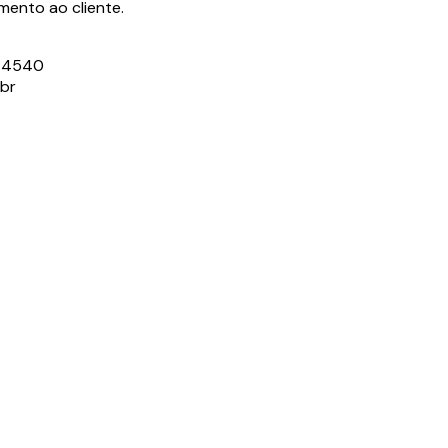
ento ao cliente.
3-4540
.br