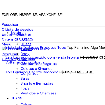
EXPLORE. INSPIRE-SE. APAIXONE-SE!
Pesquisar
0
Lista de desejos
Moda
Entrar / Registrar
Blazers
0
item
R$
0,00
Blusas
Menu
Início
Loja
Todos os Produtos
Tops
Top Feminino Alça M
Calças
Body
Pesquisar
Saia Lápis com Franzido com Fenda Frontal
R$
359,90
R$
Camisas
0
item
R$
0,00
Voltar aos produtos
Camisetas e Regatas
Coletes e Kimonos
Top Feminino Decote Redondo
R$
199,90
R$
139,90
Conjuntos
Saias
-30%
Shorts e Bermudas
Tops
Vestidos e Chemises
JEANS
Calças