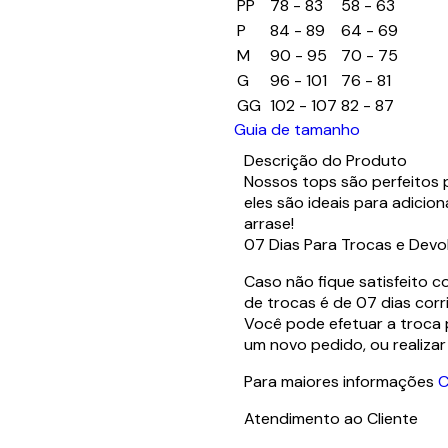
PP
78 - 83
58 - 63
P
84 - 89
64 - 69
M
90 - 95
70 - 75
G
96 - 101
76 - 81
GG
102 - 107
82 - 87
Guia de tamanho
Descrição do Produto
Nossos tops são perfeitos 
eles são ideais para adicion
arrase!
07 Dias Para Trocas e Devo
Caso não fique satisfeito 
de trocas é de 07 dias corr
Você pode efetuar a troca 
um novo pedido, ou realiza
Para maiores informações
C
Atendimento ao Cliente