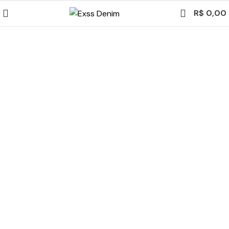
R$
0,00
Esgotado
Ver video
Clique para ampliar