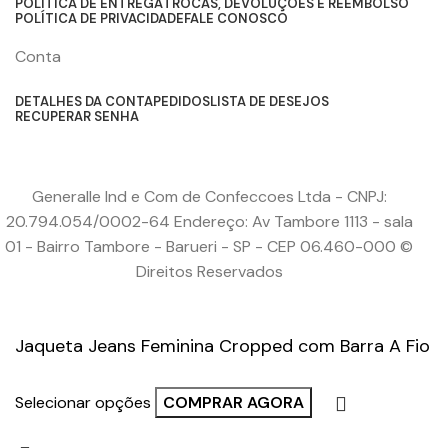
POLÍTICA DE ENTREGA
TROCAS, DEVOLUÇÕES E REEMBOLSO
POLÍTICA DE PRIVACIDADE
FALE CONOSCO
Conta
DETALHES DA CONTA
PEDIDOS
LISTA DE DESEJOS
RECUPERAR SENHA
Generalle Ind e Com de Confeccoes Ltda - CNPJ:
20.794.054/0002-64 Endereço: Av Tambore 1113 - sala
01 - Bairro Tambore - Barueri - SP - CEP 06.460-000 ©
Direitos Reservados
Jaqueta Jeans Feminina Cropped com Barra A Fio
Selecionar opções
COMPRAR AGORA