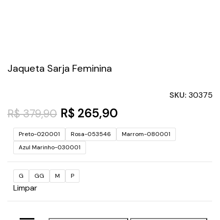
Jaqueta Sarja Feminina
SKU:
30375
R$
265,90
R$
379,90
Preto-020001
Rosa-053546
Marrom-080001
Azul Marinho-030001
G
GG
M
P
Limpar