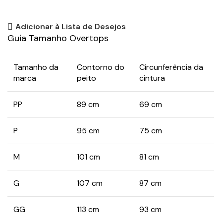
Adicionar à Lista de Desejos
Guia Tamanho Overtops
Tamanho da
Contorno do
Circunferência da
marca
peito
cintura
PP
89 cm
69 cm
P
95 cm
75 cm
M
101 cm
81 cm
G
107 cm
87 cm
GG
113 cm
93 cm