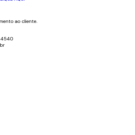
ento ao cliente.
3-4540
.br