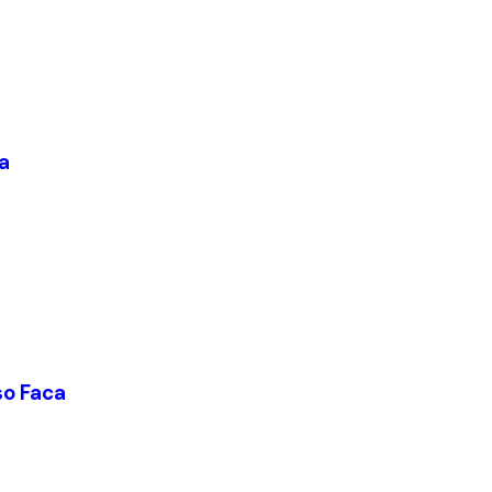
a
so Faca