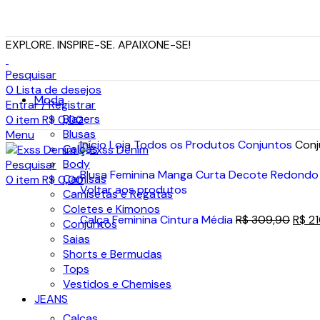
EXPLORE. INSPIRE-SE. APAIXONE-SE!
Pesquisar
0
Lista de desejos
Moda
Entrar / Registrar
Blazers
0
item
R$
0,00
Blusas
Menu
Início
Loja
Todos os Produtos
Conjuntos
Conj
Calças
Body
Pesquisar
Blusa Feminina Manga Curta Decote Redond
Camisas
0
item
R$
0,00
Voltar aos produtos
Camisetas e Regatas
Coletes e Kimonos
Calça Feminina Cintura Média
R$
309,90
R$
21
Conjuntos
Saias
-30%
Shorts e Bermudas
Tops
Vestidos e Chemises
JEANS
Calças