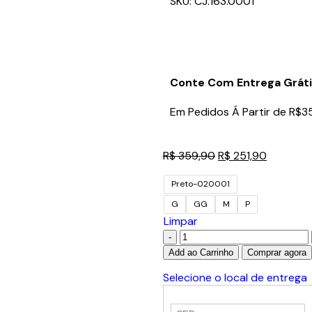
SKU:
CJ.163.0001
Conte Com Entrega Gráti
Em Pedidos Á Partir de R$3
R$
359,90
R$
251,90
Preto-020001
G
GG
M
P
Limpar
Add ao Carrinho
Comprar agora
Selecione o local de entrega