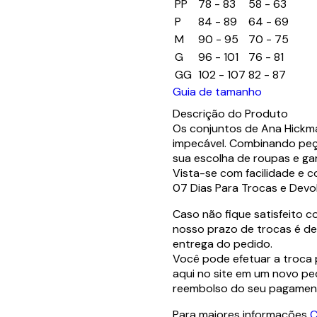
PP
78 - 83
58 - 63
P
84 - 89
64 - 69
M
90 - 95
70 - 75
G
96 - 101
76 - 81
GG
102 - 107
82 - 87
Guia de tamanho
Descrição do Produto
Os conjuntos de Ana Hickma
impecável. Combinando peç
sua escolha de roupas e g
Vista-se com facilidade e co
07 Dias Para Trocas e Devo
Caso não fique satisfeito 
nosso prazo de trocas é de 
entrega do pedido.
Você pode efetuar a troca 
aqui no site em um novo ped
reembolso do seu pagamen
Para maiores informações
C