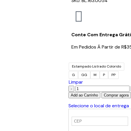
SKU:
BL.163.0054
Conte Com Entrega Gráti
Em Pedidos Á Partir de R$3
Estampado Listrado Colorido
G
GG
M
P
PP
Limpar
Add ao Carrinho
Comprar agora
Selecione o local de entrega