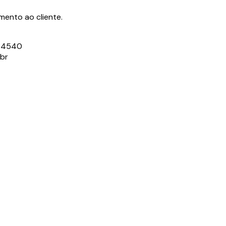
ento ao cliente.
3-4540
.br