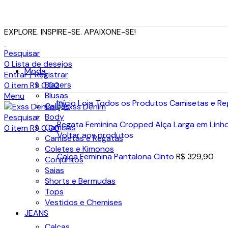
EXPLORE. INSPIRE-SE. APAIXONE-SE!
Pesquisar
0
Lista de desejos
Moda
Entrar / Registrar
Blazers
0
item
R$
0,00
Blusas
Menu
Início
Loja
Todos os Produtos
Camisetas e R
Calças
Body
Pesquisar
Regata Feminina Cropped Alça Larga em Linh
Camisas
0
item
R$
0,00
Voltar aos produtos
Camisetas e Regatas
Coletes e Kimonos
Calça Feminina Pantalona Cinto
R$
329,90
Conjuntos
Saias
Esgotado
Shorts e Bermudas
Tops
Vestidos e Chemises
JEANS
Calças