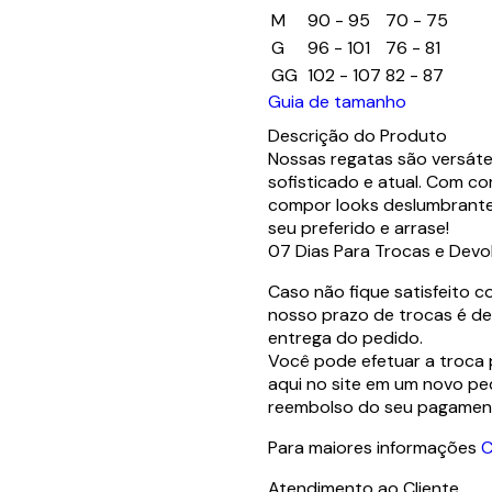
M
90 - 95
70 - 75
G
96 - 101
76 - 81
GG
102 - 107
82 - 87
Guia de tamanho
Descrição do Produto
Nossas regatas são versáte
sofisticado e atual. Com co
compor looks deslumbrantes
seu preferido e arrase!
07 Dias Para Trocas e Devo
Caso não fique satisfeito 
nosso prazo de trocas é de 
entrega do pedido.
Você pode efetuar a troca 
aqui no site em um novo ped
reembolso do seu pagamen
Para maiores informações
C
Atendimento ao Cliente