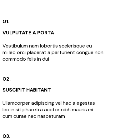
01.
VULPUTATE A PORTA
Vestibulum nam lobortis scelerisque eu
mi leo orci placerat a parturient congue non
commodo felis in dui
02.
SUSCIPIT HABITANT
Ullamcorper adipiscing vel hac a egestas
leo in sit pharetra auctor nibh mauris mi
cum curae nec nasceturam
03.