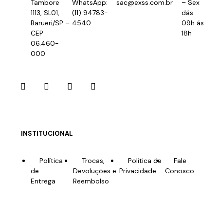
Tambore
WhatsApp:
sac@exss.com.br
– Sex
1113, SL01,
(11) 94783-
dás
Barueri/SP –
4540
09h ás
CEP
18h
06.460-
000
INSTITUCIONAL
Política
Trocas,
Política de
Fale
de
Devoluções e
Privacidade
Conosco
Entrega
Reembolso