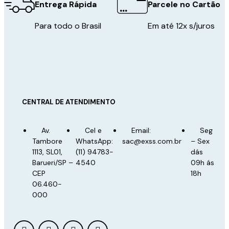
Entrega Rápida
Parcele no Cartão
Para todo o Brasil
Em até 12x s/juros
CENTRAL DE ATENDIMENTO
Av.
Cel e
Email:
Seg
Tambore
WhatsApp:
sac@exss.com.br
– Sex
1113, SL01,
(11) 94783-
dás
Barueri/SP –
4540
09h ás
CEP
18h
06.460-
000