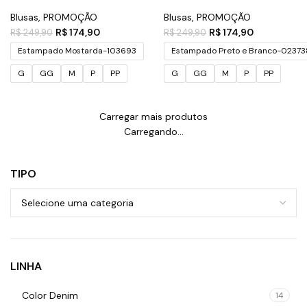
Blusas
,
PROMOÇÃO
Blusas
,
PROMOÇÃO
R$
174,90
R$
174,90
R$
249,90
R$
249,90
Estampado Mostarda-103693
Estampado Preto e Branco-02373
G
GG
M
P
PP
G
GG
M
P
PP
Carregar mais produtos
Carregando...
TIPO
LINHA
Color Denim
14