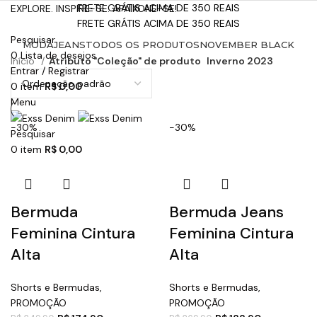
FRETE GRÁTIS ACIMA DE 350 REAIS
EXPLORE. INSPIRE-SE. APAIXONE-SE!
FRETE GRÁTIS ACIMA DE 350 REAIS
Pesquisar
MODA
JEANS
TODOS OS PRODUTOS
NOVEMBER BLACK
0
Lista de desejos
Início
Atributo "Coleção" de produto
Inverno 2023
Entrar / Registrar
0
item
R$
0,00
Menu
-30%
-30%
Pesquisar
0
item
R$
0,00
Bermuda
Bermuda Jeans
Feminina Cintura
Feminina Cintura
Alta
Alta
Shorts e Bermudas
,
Shorts e Bermudas
,
PROMOÇÃO
PROMOÇÃO