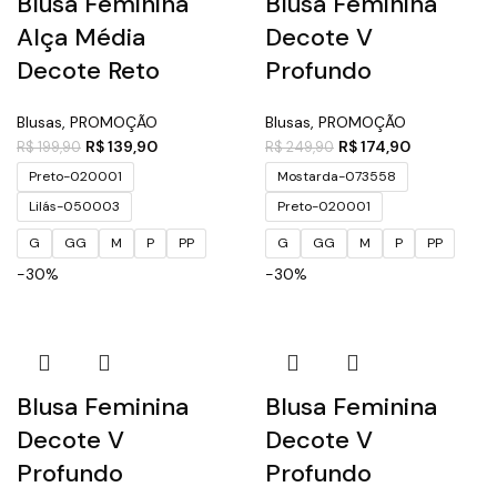
Blusa Feminina
Blusa Feminina
Alça Média
Decote V
Decote Reto
Profundo
Blusas
,
PROMOÇÃO
Blusas
,
PROMOÇÃO
R$
139,90
R$
174,90
R$
199,90
R$
249,90
Preto-020001
Mostarda-073558
Lilás-050003
Preto-020001
G
GG
M
P
PP
G
GG
M
P
PP
-30%
-30%
Blusa Feminina
Blusa Feminina
Decote V
Decote V
Profundo
Profundo