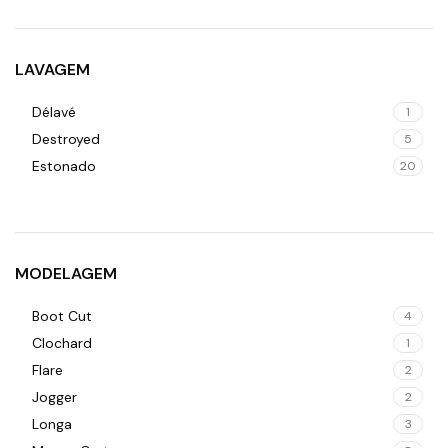
Kaqui
9
Lilás
4
Marrom
12
LAVAGEM
Mostarda
4
Délavé
1
Nude
1
Destroyed
5
Ocre
5
Estonado
20
Off White
15
Prateado
3
Preto
56
Rosa
13
MODELAGEM
Roxo
4
Verde Militar
7
Boot Cut
4
Verde Oliva
4
Clochard
1
Flare
2
Jogger
2
Longa
3