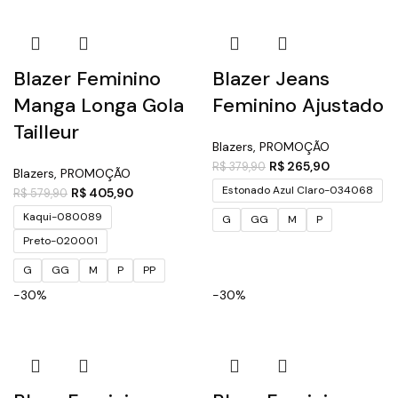
Blazer Feminino
Blazer Jeans
Manga Longa Gola
Feminino Ajustado
Tailleur
Blazers
,
PROMOÇÃO
R$
265,90
R$
379,90
Blazers
,
PROMOÇÃO
Estonado Azul Claro-034068
R$
405,90
R$
579,90
Kaqui-080089
G
GG
M
P
Preto-020001
G
GG
M
P
PP
-30%
-30%