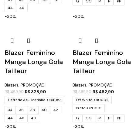
G
GG
M
P
PP
44
46
-30%
-30%
Blazer Feminino
Blazer Feminino
Manga Longa Gola
Manga Longa Gola
Tailleur
Tailleur
Blazers
,
PROMOÇÃO
Blazers
,
PROMOÇÃO
R$
328,90
R$
482,90
R$
469,90
R$
689,90
Listrado Azul Marinho-034053
Off White-010002
Preto-020001
34
36
38
40
42
44
46
48
G
GG
M
P
PP
-30%
-30%