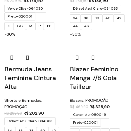
R$
174,90
R$
188,90
R$
249,90
R$
269,90
Verde Oliva-064030
Délavé Azul Claro-034063
Preto-020001
34
36
38
40
42
G
GG
M
P
PP
44
46
-30%
-30%
Bermuda Jeans
Blazer Feminino
Feminina Cintura
Manga 7/8 Gola
Alta
Tailleur
Shorts e Bermudas
,
Blazers
,
PROMOÇÃO
PROMOÇÃO
R$
328,90
R$
469,90
R$
202,90
R$
289,90
Caramelo-080049
Délavé Azul Claro-034063
Preto-020001
34
36
38
40
42