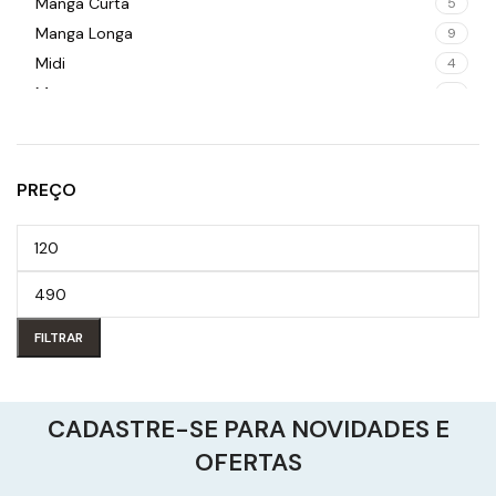
Manga Curta
5
Manga Longa
9
Midi
4
Mom
8
Pantalona
9
Reta
1
Sem Manga
4
PREÇO
Shoe Cut
4
Skinny
7
Slouchy
3
Streigh
1
Wide Leg
6
FILTRAR
CADASTRE-SE PARA NOVIDADES E
OFERTAS